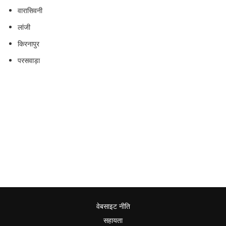
वारासिवनी
लांजी
किरनापुर
परसवाड़ा
वेबसाइट नीति
सहायता