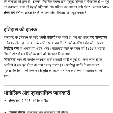
की सीमाओं को छूता है। इसकी भौगोलिक रचना तीन प्रमुख हिस्सों में विभाजित है — पूर्व
का वनक्षेत्र, मध्य की पहाड़ी पट्टियां, और पश्चिम का समतल कृषि क्षेत्र। लगभग
50%
क्षेत्र घने वनों
से आच्छादित है, जो इसे जैव विविधता से समृद्ध बनाते हैं।
इतिहास की झलक
बालाघाट के इतिहास की जड़ें
18वीं शताब्दी
तक जाती हैं, जब यह क्षेत्र
गोंड साम्राज्यों
– देवगढ़ और गढ़-मंडला – के अधीन था। बाद में मराठाओं के भोंसले वंश और अंततः
ब्रिटिश राज
के अधीन यह क्षेत्र आया। बालाघाट जिले का गठन वर्ष
1867
में भंडारा,
सिवनी और मंडला जिलों के भागों को मिलाकर किया गया।
‘बालाघाट’
नाम की उत्पत्ति स्थानीय घाटों (पहाड़ी मार्गों) से हुई है। कहा जाता है कि
अंग्रेजों ने जब इस क्षेत्र का नाम “बारह घाट” (12 प्रसिद्ध घाटों) के आधार पर
प्रस्तावित किया, तो उच्चारण विकृति के कारण यह नाम कालांतर में “बालाघाट” हो
गया।
भौगोलिक और प्रशासनिक जानकारी
क्षेत्रफल
: 9,245 वर्ग किलोमीटर
प्रमुख सीमाएं
: महाराष्ट्र और छत्तीसगढ़ की सीमाएं